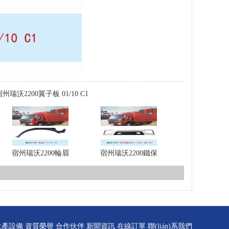
宿州瑞沃2200翼子板 01/10 C1
宿州瑞沃2200輪眉
宿州瑞沃2200鐵保
生產設備
資質榮譽
合作伙伴
新聞資訊
在線訂單
聯(lián)系我們