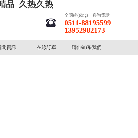
精品_久热久热
全國統(tǒng)一咨詢電話
0511-88195599
13952982173
新聞資訊
在線訂單
聯(lián)系我們